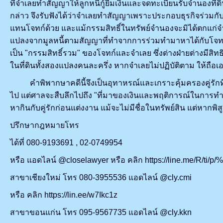
ที่จำเลยทำสัญญาให้ลูกหนี้กู้ยืมเงินและจดทะเบียนรับจำนองที
กล่าว จึงรับฟังได้ว่าจำเลยทำสัญญาเพราะประกอบธุรกิจร่วมกั
แทนโจทก์ด้วย และแม้กรรมสิทธิ์ในทรัพย์จำนองจะมิได้ตกแก่จำเล
แปลงจากมูลหนี้ตามสัญญาที่ทำจากการร่วมทำมาหาได้กับโจทก์ จ
เป็น "กรรมสิทธิ์รวม" ของโจทก์และจำเลย ซึ่งต่างฝ่ายต่างมีสิท
ในที่ดินทั้งสองแปลงคนละครึ่ง หากจำเลยไม่ปฏิบัติตาม ให
คำพิพากษาคดีนี้จึงเป็นอุทาหรณ์และเกราะคุ้มครองคู่รักที่สร
ไป แต่ศาลจะสืบลึกไปถึง "ที่มาของเงินและพฤติการณ์ในการทำมาหา
หากินกับคู่รักก่อนแต่งงาน แม้จะไม่มีชื่อในทรัพย์สิน แต่หา
ปรึกษากฎหมายโทร
ได้ที่ 080-9193691 , 02-0749954
หรือ แอดไลน์ @closelawyer หรือ คลิก https://line.me/R/ti/p
สาขาเชียงใหม่ โทร 080-3955536 แอดไลน์ @cly.cmi
หรือ คลิก https://lin.ee/w7Ikc1z
สาขาขอนแก่น โทร 095-9567735 แอดไลน์ @cly.kkn