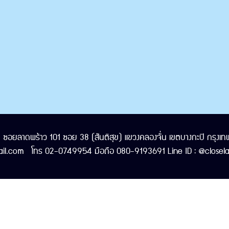
/1 ซอยลาดพร้าว 101 ซอย 38 (สันติสุข) แขวงคลองจั่น เขตบางกะปิ กรุ
il.com โทร 02-0749954 มือถือ 080-9193691 Line ID : @closelaw