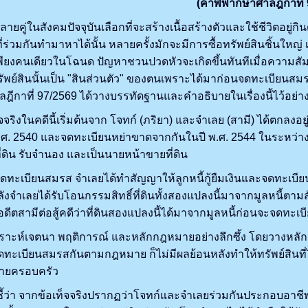
(คำพิพากษาศาลฎีกาที่ 
คู่ในสังคมปัจจุบันเลือกที่จะสร้างเนื้อสร้างตัวและใช้ชีวิตอยู
่ร่วมกันทำมาหาได้นั้น หลายครั้งมักจะมีการซื้อทรัพย์สินชิ้นใหญ่ เช่
เพียงคนเดียวในโฉนด ปัญหาชวนปวดหัวจะเกิดขึ้นทันทีเมื่อความสัมพ
รัพย์สินนั้นเป็น "สินส่วนตัว" ของตนเพราะได้มาก่อนจดทะเบียนสมรส 
ฎีกาที่ 97/2569 ได้วางบรรทัดฐานและคำอธิบายในเรื่องนี้ไว้อย
ในคดีนี้เริ่มต้นจาก โจทก์ (ภริยา) และจำเลย (สามี) ได้ตกลงอยู่
 2540 และจดทะเบียนหย่าขาดจากกันในปี พ.ศ. 2544 ในระหว่างที่อยู
ี่ดิน รับจำนอง และเป็นนายหน้าขายที่ดิน
ะเบียนสมรส จำเลยได้ทำสัญญาให้ลูกหนี้กู้ยืมเงินและจดทะเบียนร
จำเลยได้รับโอนกรรมสิทธิ์ที่ดินทั้งสองแปลงนี้มาจากมูลหนี้ตามสั
อดีตสามีต่อสู้คดีว่าที่ดินสองแปลงนี้ได้มาจากมูลหนี้ก่อนจะจดทะเบ
ะห์เจตนา พฤติการณ์ และหลักกฎหมายอย่างลึกซึ้ง โดยวางหลักการไ
เบียนสมรสกันตามกฎหมาย ก็ไม่มีผลย้อนหลังทำให้ทรัพย์สินที่ได้
มายครอบครัว
า จากข้อเท็จจริงปรากฏว่าโจทก์และจำเลยร่วมกันประกอบอาชีพให้ก