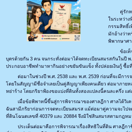
คู่รักหลาย
ในระหว่างที
กรรมสิทธิ์
มักอ้างว่าท
พิพากษาศาล
ข้อเท็จจริง
บุตรด้วยกัน 3 คน จนกระทั่งต่อมาได้จดทะเบียนสมรสกันในปี พ.ศ.
ประกอบอาชีพทำมาหากินอย่างขยันขันแข็ง ทั้งปล่อยเงินกู้ ซื้อท
ต่อมาในช่วงปี พ.ศ. 2538 และ พ.ศ. 2539 ก่อนที่จะมีการจดท
โดยในสัญญามีชื่อจำเลยเป็นคู่สัญญาเพียงคนเดียว ต่อมาภายหลัง
หย่าร้าง โดยภริยาฟ้องขอแบ่งที่ดินทั้งสองแปลงนี้คนละครึ่ง แต่
เมื่อข้อพิพาทนี้ขึ้นสู่การพิจารณาของศาลฎีกา ศาลได้วิเครา
ฉันสามีภริยาก่อนการจดทะเบียนสมรส แม้ต่อมาคู่ความจะไปจดทะ
ที่ดินโฉนดเลขที่ 40379 และ 20884 จึงมิใช่สินสมรสตามกฎห
ประเด็นต่อมาคือการพิจารณาเรื่องสิทธิในที่ดิน ศาลฎีกาชี้ว่