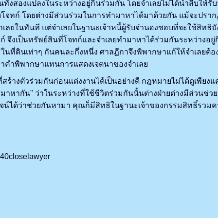
่ดินทั้งสองแปลงในระหว่างอยู่กินร่วมกัน โดยจำเลยไม่ได้นำสืบให้
บโจทก์ โดยต่างมีส่วนร่วมในการทำมาหาได้มาด้วยกัน แม้จะปรากฏช
ยในทันที แต่จำเลยในฐานะเจ้าหนี้ผู้รับจำนองชอบที่จะใช้สิทธิบังค
ึงเป็นทรัพย์สินที่โจทก์และจำเลยทำมาหาได้ร่วมกันระหว่างอยู่กิ
ธิในที่ดินเท่าๆ กันคนละกึ่งหนึ่ง ศาลฎีกาจึงพิพากษาแก้ให้จำเลยต
้ถือเอาคำพิพากษาแทนการแสดงเจตนาของจำเลย
้างตัวร่วมกันก่อนแต่งงานได้เป็นอย่างดี กฎหมายไม่ได้ดูเพียงแค
กัน" ว่าในระหว่างที่ใช้ชีวิตร่วมกันนั้นต่างฝ่ายต่างมีส่วนช่วย
กพิสูจน์ได้ว่าช่วยกันหามา คุณก็มีสิทธิในฐานะเจ้าของกรรมสิทธิ
/%40closelawyer