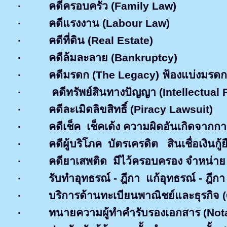
·
คดีครอบครัว (
Family Law)
·
คดีแรงงาน (
Labour Law)
·
คดีที่ดิน (
Real Estate)
·
คดีล้มละลาย
(Bankruptcy)
·
คดีมรดก
(The Legacy)
ฟ้องแบ่งมรดก
·
คดีทรัพย์สินทางปัญญา
(Intellectual 
·
คดีละเมิดลิขสิทธิ์
(Piracy Lawsuit)
·
คดีเช็ค เช็คเด้ง ความผิดอันเกิดจากกา
·
คดีผู้บริโภค บัตรเครดิต สินเชื่อเงินกู
·
คดียาเสพติด มีไว้ครอบครอง จำหน่
·
รับทำอุทธรณ์ - ฎีกา แก้อุทธรณ์ - ฎีก
·
บริการด้านทะเบียนพาณิชย์และธุรกิจ (
·
ทนายความผู้ทำคำรับรองเอกสาร (
Not