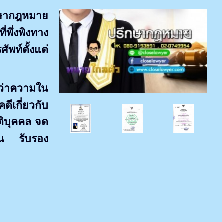
ึกษากฎหมาย
พึ่งพิงทาง
พท์ตั้งแต่
ว่าความใน
ดีเกี่ยวกับ
ิติบุคคล จด
งาน รับรอง