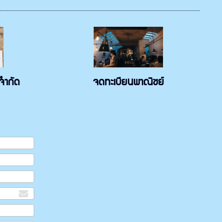
นจำกัด
จดทะเบียนพาณิชย์