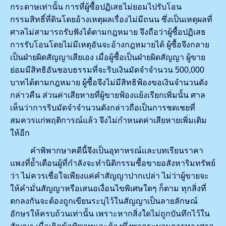
กระดาษเท่านั้น การที่ผู้ซื้อปฏิเสธไม่ยอมไปรับโอน
กรรมสิทธิ์ที่ดินโดยอ้างเหตุผลเรื่องไม่มีถนน ซึ่งเป็นเหตุผลที่
ศาลไม่สามารถรับฟังได้ตามกฎหมาย จึงถือว่าผู้ซื้อปฏิเสธ
การรับโอนโดยไม่มีเหตุอันจะอ้างกฎหมายได้ ผู้ซื้อจึงกลาย
เป็นฝ่ายผิดสัญญาเสียเอง เมื่อผู้ซื้อเป็นฝ่ายผิดสัญญา ผู้ขาย
ย่อมมีสิทธิอันชอบธรรมที่จะริบเงินมัดจำจำนวน 500,000
บาทได้ตามกฎหมาย ผู้ซื้อจึงไม่มีสิทธิฟ้องขอเงินจำนวนดัง
กล่าวคืน ส่วนค่าเสียหายที่ผู้ขายฟ้องแย้งเรียกเพิ่มนั้น ศาล
เห็นว่าการริบมัดจำจำนวนดังกล่าวถือเป็นการชดเชยที่
สมควรแก่พฤติการณ์แล้ว จึงไม่กำหนดค่าเสียหายเพิ่มเติม
ให้อีก
คำพิพากษาคดีนี้จึงเป็นอุทาหรณ์และบทเรียนราคา
แพงที่ย้ำเตือนผู้ที่กำลังจะทำนิติกรรมซื้อขายอสังหาริมทรัพย์
ว่า ไม่ควรเชื่อใจเพียงแค่คำสัญญาปากเปล่า ไม่ว่าผู้ขายจะ
ให้คำมั่นสัญญาหรือเสนอเงื่อนไขพิเศษใดๆ ก็ตาม ทุกสิ่งที่
ตกลงกันจะต้องถูกเขียนระบุไว้ในสัญญาเป็นลายลักษณ์
อักษรให้ครบถ้วนเท่านั้น เพราะหากสิ่งใดไม่ถูกบันทึกไว้ใน