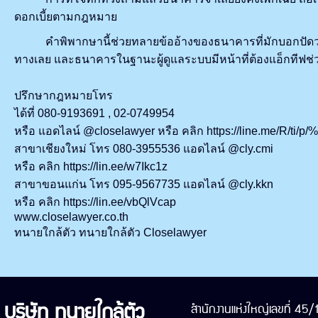
ดอกเบี้ยตามกฎหมาย
คำพิพากษานี้ช่วยทลายข้ออ้างของธนาคารที่มักบอกปัดว่า "คืน
ทางเลย และธนาคารในฐานะผู้ดูแลระบบมีหน้าที่ต้องแอ็กทีฟช่ว
ปรึกษากฎหมายโทร
ได้ที่ 080-9193691 , 02-0749954
หรือ แอดไลน์ @closelawyer หรือ คลิก https://line.me/R/ti/p
สาขาเชียงใหม่ โทร 080-3955536 แอดไลน์ @cly.cmi
หรือ คลิก https://lin.ee/w7Ikc1z
สาขาขอนแก่น โทร 095-9567735 แอดไลน์ @cly.kkn
หรือ คลิก https://lin.ee/vbQlVcap
www.closelawyer.co.th
ทนายใกล้ตัว ทนายใกล้ตัว Closelawyer
บริษัท ทนายใกล้ตัว
สำนักงานแห่งใหญ่เลขที่ 45