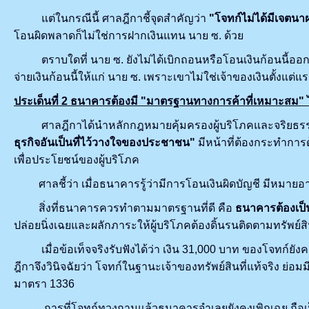
แต่ในกรณีนี้ ศาลฎีกาชี้จุดสำคัญว่า
"โจทก์ไม่ได้มีเจตนา
โอนผิดพลาดก็ไม่ใช่การฝากเงินแทน นาย ซ. ด้วย
ตราบใดที่ นาย ซ. ยังไม่ได้เบิกถอนหรือโอนเงินก้อนนี้ออก
จ่ายเงินก้อนนี้ให้แก่ นาย ซ. เพราะเขาไม่ใช่เจ้าของเงินตั้งแต่แ
ประเด็นที่
2 ธนาคารต้องมี "มาตรฐานทางการค้าที่เหมาะสม" ไม
ศาลฎีกาได้นำหลักกฎหมายคุ้มครองผู้บริโภคและจริยธรรมท
ธุรกิจอันเป็นที่ไว้วางใจของประชาชน"
มีหน้าที่ต้องกระทำการ
เพื่อประโยชน์ของผู้บริโภค
ศาลชี้ว่า เมื่อธนาคารรู้ว่ามีการโอนเงินผิดบัญชี มีหมายอ
สิ่งที่ธนาคารควรทำตามมาตรฐานที่ดี คือ
ธนาคารต้องเป็น
ปล่อยนิ่งเฉยและผลักภาระให้ผู้บริโภคต้องดิ้นรนติดตามทรัพย์ส
เมื่อข้อเท็จจริงรับฟังได้ว่า เงิน 31,000 บาท ของโจทก์ยัง
ฎีกาจึงวินิจฉัยว่า โจทก์ในฐานะเจ้าของทรัพย์สินที่แท้จริง ย่อ
มาตรา 1336
การที่โจทก์ทวงถามแล้วธนาคารจำเลยยังคงเพิกเฉย ถือเป็นก