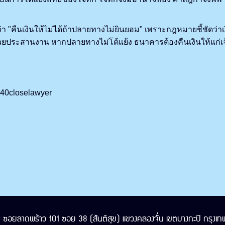
เงินให้ไม่ได้ถ้าปลายทางไม่ยินยอม" เพราะกฎหมายชี้ชัดว่าเงิน
ยประสานงาน หากปลายทางไม่โต้แย้ง ธนาคารต้องคืนเงินให้แก่เจ้
/%40closelawyer
/1 ซอยลาดพร้าว 101 ซอย 38 (สันติสุข) แขวงคลองจั่น เขตบางกะปิ กรุ