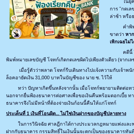
ในยุคสังคม
การ "กดเล
ล่าช้า หรื
คำพิพากษา
ขาดว่า
หากเ
เพิกเฉยไม่ไ
คดีนี้ โจท
พิมพ์หมายเลขบัญชี โจทก์เกิดกดเลขผิดไปเพียงตัวเดียว (จากเลข
เมื่อรู้ตัวว่าพลาด โจทก์รีบเดินทางไปแจ้งความกับเจ้าพนัก
ล็อคอายัดเงิน 31,000 บาทในบัญชีของ นาย ซ. ไว้ให้
ทว่า ปัญหาเกิดขึ้นหลังจากนั้น เมื่อโจทก์พยายามติดต่อทวง
นอกจากยื่นฟ้องธนาคารต่อศาลเพื่อขอเงินคืนพร้อมดอกเบี้ย ท
ธนาคารจึงไม่มีหน้าที่ต้องจ่ายเงินก้อนนี้คืนให้แก่โจทก์
ประเด็นที่
1 เงินที่โอนผิด... ไม่ใช่เงินฝากของบัญชีปลายทาง
ในการวินิจฉัย ศาลฎีกาได้กางประมวลกฎหมายแพ่งและพาณิชย
ฝากกับธนาคาร กรรมสิทธิ์ในเงินนั้นจะตกเป็นของธนาคารทันที 