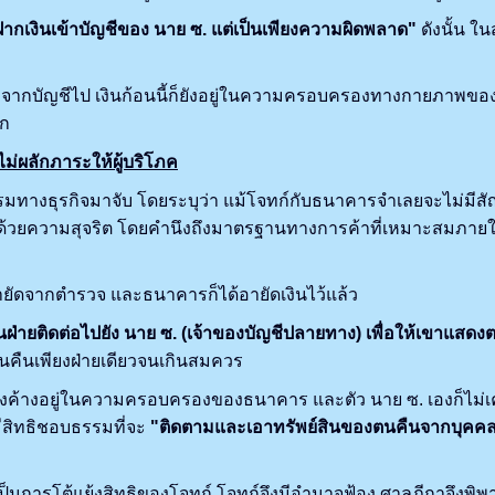
ฝากเงินเข้าบัญชีของ นาย ซ. แต่เป็นเพียงความผิดพลาด"
ดังนั้น ใ
จากบัญชีไป เงินก้อนนี้ก็ยังอยู่ในความครอบครองทางกายภาพของ
รก
่ผลักภาระให้ผู้บริโภค
างธุรกิจมาจับ โดยระบุว่า แม้โจทก์กับธนาคารจำเลยจะไม่มีส
ด้วยความสุจริต โดยคำนึงถึงมาตรฐานทางการค้าที่เหมาะสมภายใต้
ายัดจากตำรวจ และธนาคารก็ได้อายัดเงินไว้แล้ว
ฝ่ายติดต่อไปยัง นาย ซ. (เจ้าของบัญชีปลายทาง) เพื่อให้เขาแสดงต
ินคืนเพียงฝ่ายเดียวจนเกินสมควร
คงค้างอยู่ในความครอบครองของธนาคาร และตัว นาย ซ. เองก็ไม่เคย
มมีสิทธิชอบธรรมที่จะ
"ติดตามและเอาทรัพย์สินของตนคืนจากบุคคลผู้ไ
ารโต้แย้งสิทธิของโจทก์ โจทก์จึงมีอำนาจฟ้อง ศาลฎีกาจึงพิพา