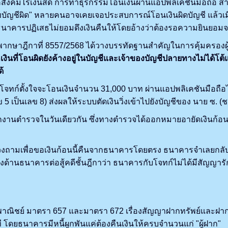
ไร้เงินสด การทำธุรกรรมโอนเงินผ่านแอปพลิเคชันมือถือ สามา
ขบัญชีผิด" หลายคนอาจเคยเจอประสบการณ์โอนเงินผิดบัญชี แล้
อธนาคารปฏิเสธไม่ยอมดึงเงินคืนให้โดยอ้างว่าต้องรอความยินยอมจ
ฎีกาที่ 8557/2568 ได้วางบรรทัดฐานสำคัญในการคุ้มครองผู้บ
งินที่โอนผิดยังค้างอยู่ในบัญชีและเจ้าของบัญชีปลายทางไม่ได้โต้แย้
ด้
ก์ตั้งใจจะโอนเงินจำนวน 31,000 บาท ผ่านแอปพลิเคชันมือถือไปใ
 5 เป็นเลข 8) ส่งผลให้ระบบตัดเงินวิ่งเข้าไปยังบัญชีของ นาย ซ
งานตำรวจในวันเดียวกัน ซึ่งทางตำรวจได้ออกหมายอายัดเงินก้อนน
ถามเพื่อขอเงินก้อนนี้คืนจากธนาคารโดยตรง ธนาคารจำเลยกลับเพิ
างด้านธนาคารต่อสู้คดีชั้นฎีกาว่า ธนาคารกับโจทก์ไม่ได้มีสัญญ
์ มาตรา 657 และมาตรา 672 เรื่องสัญญาฝากทรัพย์และฝากเงิ
โดยธนาคารมีหนี้ผูกพันแค่ต้องคืนเงินให้ครบจำนวนแก่ "ผู้ฝาก"