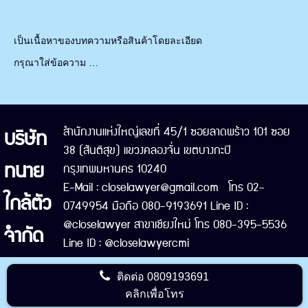
เป็นเนื้อหาของบทความหรือสินค้าโดยละเอียด
กรุณาใส่ข้อความ …
บริษัท
สำนักงานแห่งใหญ่เลขที่ 45/1 ซอยลาดพร้าว 101 ซอย
38 (สันติสุข) แขวงคลองจั่น เขตบางกะปิ
ทนาย
กรุงเทพมหานคร 10240
E-Mail : closelawyer@gmail.com โทร 02-
ใกล้ตัว
0749954 มือถือ 080-9193691 Line ID :
@closelawyer สาขาเชียงใหม่ โทร 080-395-5536
จำกัด
Line ID : @closelawyercmi
ติดต่อ
0809193691
คลิกเพื่อโทร