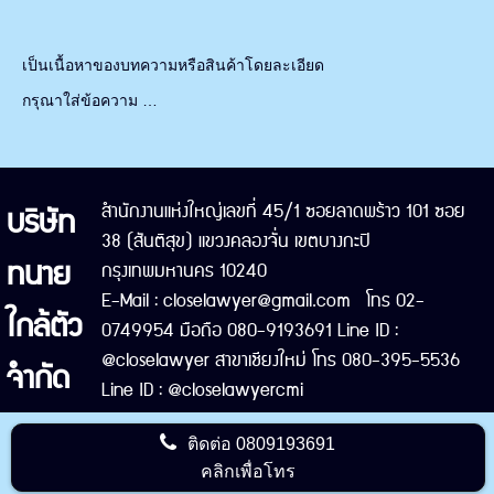
เป็นเนื้อหาของบทความหรือสินค้าโดยละเอียด
กรุณาใส่ข้อความ …
บริษัท
สำนักงานแห่งใหญ่เลขที่ 45/1 ซอยลาดพร้าว 101 ซอย
38 (สันติสุข) แขวงคลองจั่น เขตบางกะปิ
ทนาย
กรุงเทพมหานคร 10240
E-Mail : closelawyer@gmail.com โทร 02-
ใกล้ตัว
0749954 มือถือ 080-9193691 Line ID :
@closelawyer สาขาเชียงใหม่ โทร 080-395-5536
จำกัด
Line ID : @closelawyercmi
ติดต่อ
0809193691
คลิกเพื่อโทร