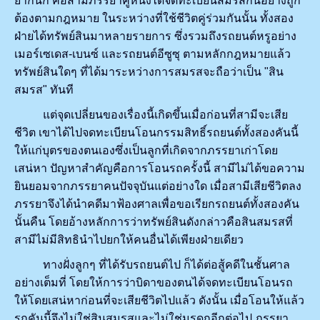
ยากนัก คือสามีภรรยาคู่หนึ่งได้จดทะเบียนสมรสกันอย่างถูก
ต้องตามกฎหมาย ในระหว่างที่ใช้ชีวิตคู่ร่วมกันนั้น ทั้งสอง
ฝ่ายได้ทรัพย์สินมาหลายรายการ ซึ่งรวมถึงรถยนต์หรูอย่าง
เมอร์เซเดส-เบนซ์ และรถยนต์อีซูซุ ตามหลักกฎหมายแล้ว
ทรัพย์สินใดๆ ที่ได้มาระหว่างการสมรสจะถือว่าเป็น "สิน
สมรส" ทันที
แต่จุดเปลี่ยนของเรื่องนี้เกิดขึ้นเมื่อก่อนที่สามีจะเสีย
ชีวิต เขาได้ไปจดทะเบียนโอนกรรมสิทธิ์รถยนต์ทั้งสองคันนี้
ให้แก่บุตรของตนเองซึ่งเป็นลูกที่เกิดจากภรรยาเก่าโดย
เสน่หา ปัญหาสำคัญคือการโอนรถครั้งนี้ สามีไม่ได้ขอความ
ยินยอมจากภรรยาคนปัจจุบันแต่อย่างใด เมื่อสามีเสียชีวิตลง
ภรรยาจึงได้นำคดีมาฟ้องศาลเพื่อขอเรียกรถยนต์ทั้งสองคัน
นั้นคืน โดยอ้างหลักการว่าทรัพย์สินดังกล่าวคือสินสมรสที่
สามีไม่มีสิทธินำไปยกให้คนอื่นได้เพียงฝ่ายเดียว
ทางฝั่งลูกๆ ที่ได้รับรถยนต์ไป ก็ได้ต่อสู้คดีในชั้นศาล
อย่างเต็มที่ โดยให้การว่าบิดาของตนได้จดทะเบียนโอนรถ
ให้โดยเสน่หาก่อนที่จะเสียชีวิตไปแล้ว ดังนั้น เมื่อโอนให้แล้ว
รถคันนี้จึงไม่ใช่สินสมรสและไม่ใช่มรดกอีกต่อไป ภรรยา