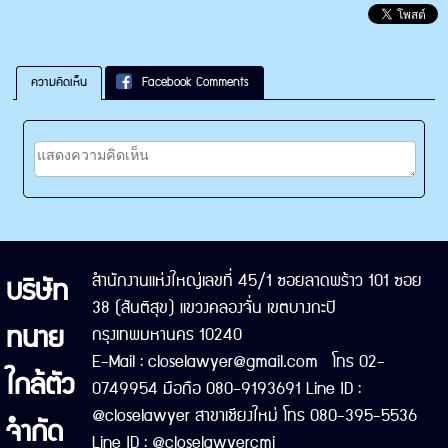
ความคิดเห็น
Facebook Comments
บริษัท
สำนักงานแห่งใหญ่เลขที่ 45/1 ซอยลาดพร้าว 101 ซอย
38 (สันติสุข) แขวงคลองจั่น เขตบางกะปิ
ทนาย
กรุงเทพมหานคร 10240
E-Mail : closelawyer@gmail.com โทร 02-
ใกล้ตัว
0749954 มือถือ 080-9193691 Line ID :
@closelawyer สาขาเชียงใหม่ โทร 080-395-5536
จำกัด
Line ID : @closelawyercmi