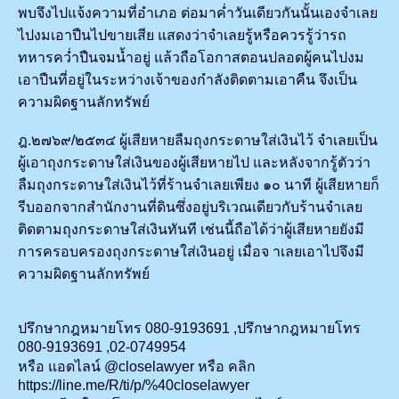
พบจึงไปแจ้งความที่อำเภอ ต่อมาค่ำวันเดียวกันนั้นเองจำเลย
ไปงมเอาปืนไปขายเสีย แสดงว่าจำเลยรู้หรือควรรู้ว่ารถ
ทหารคว่ำปืนจมน้ำอยู่ แล้วถือโอกาสตอนปลอดผู้คนไปงม
เอาปืนที่อยู่ในระหว่างเจ้าของกำลังติดตามเอาคืน จึงเป็น
ความผิดฐานลักทรัพย์
ฎ.๒๗๖๙/๒๕๓๔ ผู้เสียหายลืมถุงกระดาษใส่เงินไว้ จำเลยเป็น
ผู้เอาถุงกระดาษใส่เงินของผู้เสียหายไป และหลังจากรู้ตัวว่า
ลืมถุงกระดาษใส่เงินไว้ที่ร้านจำเลยเพียง ๑๐ นาที ผู้เสียหายก็
รีบออกจากสำนักงานที่ดินซึ่งอยู่บริเวณเดียวกับร้านจำเลย
ติดตามถุงกระดาษใส่เงินทันที เช่นนี้ถือได้ว่าผู้เสียหายยังมี
การครอบครองถุงกระดาษใส่เงินอยู่ เมื่อจ าเลยเอาไปจึงมี
ความผิดฐานลักทรัพย์
ปรึกษากฎหมายโทร 080-9193691 ,ปรึกษากฎหมายโทร
080-9193691 ,02-0749954
หรือ แอดไลน์ @closelawyer หรือ คลิก
https://line.me/R/ti/p/%40closelawyer