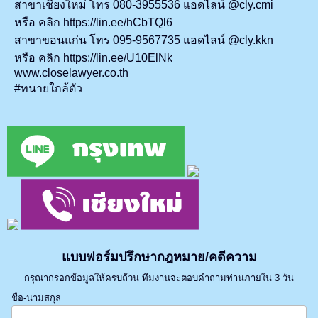
สาขาเชียงใหม่ โทร 080-3955536 แอดไลน์ @cly.cmi
หรือ คลิก https://lin.ee/hCbTQl6
สาขาขอนแก่น โทร 095-9567735 แอดไลน์ @cly.kkn
หรือ คลิก https://lin.ee/U10ElNk
www.closelawyer.co.th
#ทนายใกล้ตัว
แบบฟอร์มปรึกษากฎหมาย/คดีความ
กรุณากรอกข้อมูลให้ครบถ้วน ทีมงานจะตอบคำถามท่านภายใน 3 วัน
ชื่อ-นามสกุล