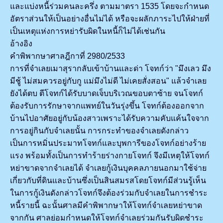
และแบ่งหนี้ร่วมคนละครึ่ง ตามมาตรา 1535 โดยจะกำหนด
อัตราส่วนให้เป็นอย่างอื่นไม่ได้ หรือจะผลักภาระไปให้ฝ่ายที่
เป็นเหตุแห่งการหย่ารับผิดในหนี้ก็ไม่ได้เช่นกัน
อ้างอิง
คำพิพากษาศาลฎีกาที่ 2980/2533
การที่จำเลยเมาสุรากลับเข้าบ้านและด่า โจทก์ว่า "มึงเลว มึง
มีชู้ ไม่สมควรอยู่กับกู แม่มึงไม่ดี ไม่เคยสั่งสอน" แล้วจำเลย
ยังได้ตบ ตีโจทก์ได้รับบาดเจ็บบริเวณขอบตาซ้าย จนโจทก์
ต้องรับการรักษาจากแพทย์ในวันรุ่งขึ้น โจทก์ต้องออกจาก
บ้านไปอาศัยอยู่กับน้องสาวเพราะได้รับความคับแค้นใจจาก
การอยู่กินกับจำเลยนั้น การกระทำของจำเลยดังกล่าว
เป็นการหมิ่นประมาทโจทก์และบุพการีของโจทก์อย่างร้าย
แรง พร้อมทั้งเป็นการทำร้ายร่างกายโจทก์ จึงมีเหตุให้โจทก์
หย่าขาดจากจำเลยได้ จำเลยกู้เงินบุคคลภายนอกมาใช้จ่าย
เกี่ยวกับที่ดินและบ้านซึ่งเป็นสินสมรสโดยโจทก์มีส่วนรู้เห็น
ในการกู้เงินดังกล่าวโจทก์จึงต้องร่วมกับจำเลยในการชำระ
หนี้รายนี้ ฉะนั้นศาลมีคำพิพากษาให้โจทก์จำเลยหย่าขาด
จากกัน ศาลย่อมกำหนดให้โจทก์จำเลยร่วมกันรับผิดชำระ