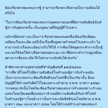
ฟ้องเรียกค่าทดแทนจากชู้ สามารถเรียกค่าเสียหายเป็นรายเดือนได้
หรือไม่
"ในการฟ้องเรียกค่าทดแทนจากบุคคลภายนอกที่มีความสัมพันธ์ฉันท์
ชู้สาวกับคู่สมรสนั้น เป็นกฎหมายที่บัญญัติไว้เฉพาะ
แม้กรณีดังกล่าวจะเป็นการเรียกค่าทดแทนต่อชื่อเสียงเกียรติคุณ
เหมือนเรื่องละเมิด แต่ก็เป็นเรื่องที่กฎหมายกำหนดไว้เฉพาะแล้ว ไม่
สามารถนำเรื่องละเมิดมาปรับใช้ได้ การฟ้องให้หยุดกระทำการเป็นชู้
และขอให้ชดใช้ค่าเสียหายตลอดระยะเวลาที่ยังกระทำการอยู่เหมือน
อย่างการฟ้องละเมิด จึงไม่สามารถบังคับได้เช่นกัน"
คำพิพากษาศาลอุทธรณ์คดีชำนัญพิเศษที่ ๑๕๘/๒๕๖๓
"การที่สามีโจทก์ไปมีความสัมพันธ์ในทํานองชู้สาวกับจําเลยอัน
เป็นการกระทบกระเทือนถึงสิทธิของโจทก์ซึ่งเป็นภริยานั้น มีบท
บัญญัติให้จําเลยรับผิดไว้โดยเฉพาะแล้วตาม ป.พ.พ. มาตรา ๑๕๒๓
วรรคสอง ดังนั้นโจทก์จะฟ้องเรียกค่าทดแทนจากจําเลยเพราะจําเลย
แสดงโดยเปิดเผยเพื่อแสดงว่าจําเลยมีความสัมพันธ์กับสามีโจทก์
ในทํานองชู้สาวโดยอ้างว่าเป็นการละเมิดสิทธิของโจทก์ตาม ป.พ.พ.
มาตรา ๔๒๐ และมาตรา ๔๔๗ โดยให้จําเลยชําระค่าทดแทนแก่