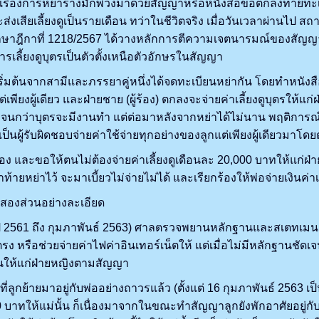
งการหย่าร้างมักพ่วงมาด้วยสัญญาหรือหนังสือข้อตกลงท้ายทะเบียนห
ส่งเสียเลี้ยงดูเป็นรายเดือน ทว่าในชีวิตจริง เมื่อวันเวลาผ่านไ
กษาฎีกาที่ 1218/2567 ได้วางหลักการตีความเจตนารมณ์ของสัญญา
ารเลี้ยงดูบุตรเป็นตัวตั้งเหนือตัวอักษรในสัญญา
มต้นจากสามีและภรรยาคู่หนึ่งได้จดทะเบียนหย่ากัน โดยทำหนังสือ
์แต่เพียงผู้เดียว และฝ่ายชาย (ผู้ร้อง) ตกลงจะจ่ายค่าเลี้ยงดูบุตรให้
งจนกว่าบุตรจะมีงานทำ แต่ต่อมาหลังจากหย่าได้ไม่นาน พฤติการณ์กลั
ก็เป็นผู้รับผิดชอบจ่ายค่าใช้จ่ายทุกอย่างของลูกแต่เพียงผู้เดียวมาโ
ละขอให้ตนไม่ต้องจ่ายค่าเลี้ยงดูเดือนละ 20,000 บาทให้แก่ฝ่ายห
าท้ายหย่าไว้ จะมาเบี้ยวไม่จ่ายไม่ได้ และเรียกร้องให้พ่อจ่ายเงินค
งส่วนอย่างละเอียด
่ปี 2561 ถึง กุมภาพันธ์ 2563) ศาลตรวจพยานหลักฐานและสเตทเมน
ง หรือช่วยจ่ายค่าไฟค่าอินเทอร์เน็ตให้ แต่เมื่อไม่มีหลักฐานชัดเ
นั้นให้แก่ฝ่ายหญิงตามสัญญา
กย้ายมาอยู่กับพ่ออย่างถาวรแล้ว (ตั้งแต่ 16 กุมภาพันธ์ 2563 เป็
 บาทให้แม่นั้น ก็เนื่องมาจากในขณะทำสัญญาลูกยังพักอาศัยอยู่กับแม่