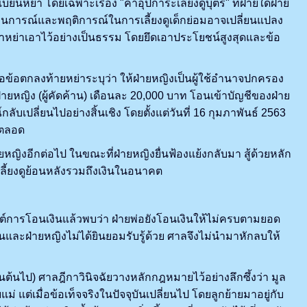
ย่า โดยเฉพาะเรื่อง "ค่าอุปการะเลี้ยงดูบุตร" ที่ฝ่ายใดฝ่าย
ป สถานการณ์และพฤติการณ์ในการเลี้ยงดูเด็กย่อมอาจเปลี่ยนแปลง
หย่าเอาไว้อย่างเป็นธรรม โดยยึดเอาประโยชน์สูงสุดและข้อ
ข้อตกลงท้ายหย่าระบุว่า ให้ฝ่ายหญิงเป็นผู้ใช้อำนาจปกครอง
แก่ฝ่ายหญิง (ผู้คัดค้าน) เดือนละ 20,000 บาท โอนเข้าบัญชีของฝ่าย
บเปลี่ยนไปอย่างสิ้นเชิง โดยตั้งแต่วันที่ 16 กุมภาพันธ์ 2563
ดยตลอด
ญิงอีกต่อไป ในขณะที่ฝ่ายหญิงยื่นฟ้องแย้งกลับมา สู้ด้วยหลัก
่าเลี้ยงดูย้อนหลังรวมถึงเงินในอนาคต
ต์การโอนเงินแล้วพบว่า ฝ่ายพ่อยังโอนเงินให้ไม่ครบตามยอด
จนและฝ่ายหญิงไม่ได้ยินยอมรับรู้ด้วย ศาลจึงไม่นำมาหักลบให้
นต้นไป) ศาลฎีกาวินิจฉัยวางหลักกฎหมายไว้อย่างลึกซึ้งว่า มูล
 แต่เมื่อข้อเท็จจริงในปัจจุบันเปลี่ยนไป โดยลูกย้ายมาอยู่กับ