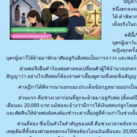
ปัญหาเรื่อ
หนึ่งตกลงจะ
ได้ คำพิพา
เท็จจริงในก
คดีนี้เริ่
บุตรผู้เยาว
หญิงทุกครั้
บุตรผู้เยาว์ได้ย้ายมาพักอาศัยอยู่กับฝั่งพ่อเป็นการถาวร และพ่อ
ฝ่ายพ่อจึงยื่นคำร้องต่อศาลขอเปลี่ยนตัวผู้ใช้อำนาจปกครอง แ
สัญญาว่า อย่างไรเสียพ่อก็ต้องจ่ายค่าเลี้ยงดูตามที่เคยเซ็นสัญญ
ศาลฎีกาได้พิจารณาแยกแยะประเด็นข้อกฎหมายออกเป็นสอ
ส่วนแรก คือช่วงเวลาก่อนที่ลูกจะย้ายมาอยู่กับพ่อ (ตั้งแต
เดือนละ 20,000 บาท แม้พ่อจะอ้างว่ามีการให้เงินสดแก่ลูกโดยตร
และตัดสินให้ฝ่ายพ่อยังคงต้องชำระค่าเลี้ยงดูที่ค้างเก่าในช่วง
ส่วนที่สอง ซึ่งเป็นหัวใจสำคัญของคดี คือช่วงเวลาหลังจากที่ลู
เหตุเดิมที่ทั้งสองฝ่ายเคยตกลงให้พ่อต้องโอนเงินเดือนละ 20,000