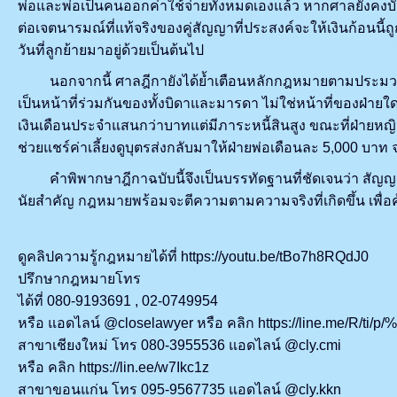
พ่อและพ่อเป็นคนออกค่าใช้จ่ายทั้งหมดเองแล้ว หากศาลยังคงบังคับ
ต่อเจตนารมณ์ที่แท้จริงของคู่สัญญาที่ประสงค์จะให้เงินก้อนนี้ถูก
วันที่ลูกย้ายมาอยู่ด้วยเป็นต้นไป
นอกจากนี้ ศาลฎีกายังได้ย้ำเตือนหลักกฎหมายตามประมวลกฎหม
เป็นหน้าที่ร่วมกันของทั้งบิดาและมารดา ไม่ใช่หน้าที่ของฝ่าย
เงินเดือนประจำแสนกว่าบาทแต่มีภาระหนี้สินสูง ขณะที่ฝ่ายห
ช่วยแชร์ค่าเลี้ยงดูบุตรส่งกลับมาให้ฝ่ายพ่อเดือนละ 5,000 บาท
คำพิพากษาฎีกาฉบับนี้จึงเป็นบรรทัดฐานที่ชัดเจนว่า สัญญาท้ายห
นัยสำคัญ กฎหมายพร้อมจะตีความตามความจริงที่เกิดขึ้น เพื่
ดูคลิปความรู้กฎหมายได้ที่ https://youtu.be/tBo7h8RQdJ0
ปรึกษากฎหมายโทร
ได้ที่ 080-9193691 , 02-0749954
หรือ แอดไลน์ @closelawyer หรือ คลิก https://line.me/R/ti/p
สาขาเชียงใหม่ โทร 080-3955536 แอดไลน์ @cly.cmi
หรือ คลิก https://lin.ee/w7Ikc1z
สาขาขอนแก่น โทร 095-9567735 แอดไลน์ @cly.kkn