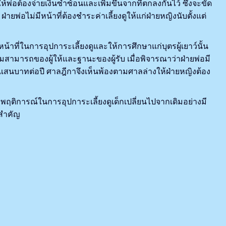
พ่อต้องจ่ายเงินซ้ำซ้อนและเพิ่มขึ้นจากที่ตกลงกันไว้ ซึ่งจะขัด
ายพ่อไม่มีหน้าที่ต้องชำระค่าเลี้ยงดูให้แก่ฝ่ายหญิงนับตั้งแต่
ในการอุปการะเลี้ยงดูและให้การศึกษาแก่บุตรผู้เยาว์นั้น
มสามารถของผู้ให้และฐานะของผู้รับ เมื่อพิจารณาว่าฝ่ายพ่อมี
สนบาทต่อปี ศาลฎีกาจึงเห็นพ้องตามศาลล่างให้ฝ่ายหญิงต้อง
กพฤติการณ์ในการอุปการะเลี้ยงดูเด็กเปลี่ยนไปจากเดิมอย่างมี
นสำคัญ