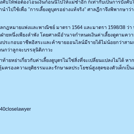
ให้พ่อต้องโอนเงินก้อนนี้ไปให้แม่ซ้ำอีก ก็เท่ากับเป็นการบังคับให้
นำไปใช้เพื่อ "การเลี้ยงดูบุตรอย่างแท้จริง" ศาลฎีกาจึงพิพากษาว่า ฝ่
ายแพ่งและพาณิชย์ มาตรา 1564 และมาตรา 1598/38 ว่า หน้าที่
ใดฝ่ายหนึ่งเพียงลำพัง โดยศาลมีอำนาจกำหนดเงินค่าเลี้ยงดูตามควา
ญิงประกอบอาชีพอิสระและค้าขายออนไลน์มีรายได้ไม่น้อยกว่าสามแ
 จนกว่าลูกจะบรรลุนิติภาวะ
ย่าเกี่ยวกับค่าเลี้ยงดูบุตรไม่ใช่สิ่งที่จะเปลี่ยนแปลงไม่ได้ หา
อคุ้มครองความยุติธรรมและรักษาผลประโยชน์สูงสุดของตัวเด็กเป็
/%40closelawyer