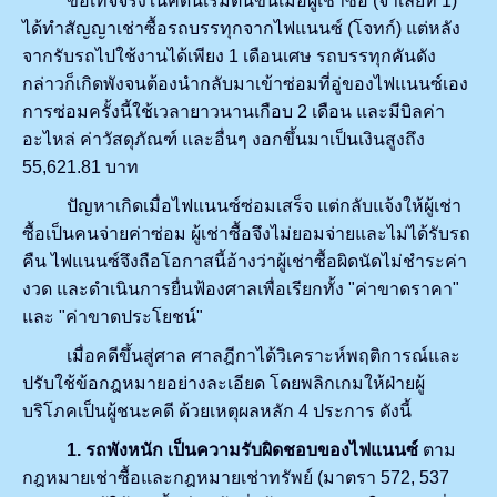
ข้อเท็จจริงในคดีนี้เริ่มต้นขึ้นเมื่อผู้เช่าซื้อ (จำเลยที่ 1)
ได้ทำสัญญาเช่าซื้อรถบรรทุกจากไฟแนนซ์ (โจทก์) แต่หลัง
จากรับรถไปใช้งานได้เพียง 1 เดือนเศษ รถบรรทุกคันดัง
กล่าวก็เกิดพังจนต้องนำกลับมาเข้าซ่อมที่อู่ของไฟแนนซ์เอง
การซ่อมครั้งนี้ใช้เวลายาวนานเกือบ 2 เดือน และมีบิลค่า
อะไหล่ ค่าวัสดุภัณฑ์ และอื่นๆ งอกขึ้นมาเป็นเงินสูงถึง
55,621.81 บาท
ปัญหาเกิดเมื่อไฟแนนซ์ซ่อมเสร็จ แต่กลับแจ้งให้ผู้เช่า
ซื้อเป็นคนจ่ายค่าซ่อม ผู้เช่าซื้อจึงไม่ยอมจ่ายและไม่ได้รับรถ
คืน ไฟแนนซ์จึงถือโอกาสนี้อ้างว่าผู้เช่าซื้อผิดนัดไม่ชำระค่า
งวด และดำเนินการยื่นฟ้องศาลเพื่อเรียกทั้ง "ค่าขาดราคา"
และ "ค่าขาดประโยชน์"
เมื่อคดีขึ้นสู่ศาล ศาลฎีกาได้วิเคราะห์พฤติการณ์และ
ปรับใช้ข้อกฎหมายอย่างละเอียด โดยพลิกเกมให้ฝ่ายผู้
บริโภคเป็นผู้ชนะคดี ด้วยเหตุผลหลัก 4 ประการ ดังนี้
1. รถพังหนัก เป็นความรับผิดชอบของไฟแนนซ์
ตาม
กฎหมายเช่าซื้อและกฎหมายเช่าทรัพย์ (มาตรา 572, 537