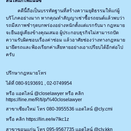
สิ้นให้แก่ไฟแนนซ์
คดีนี้ถือเป็นบรรทัดฐานที่สร้างความยุติธรรมให้แก่ผู้
บริโภคอย่างมาก หากคุณทำสัญญาเช่าซื้อรถยนต์แล้วพบว่า
รถมีสภาพชำรุดบกพร่องอย่างหนักตั้งแต่แรกรับมา กฎหมาย
จะยืนอยู่เคียงข้างคุณเสมอ ผู้ประกอบธุรกิจไม่สามารถปัด
ความรับผิดชอบเรื่องค่าซ่อม แล้วอาศัยช่องว่างทางกฎหมาย
มายึดรถและฟ้องเรียกค่าเสียหายอย่างเอาเปรียบได้อีกต่อไป
ครับ
ปรึกษากฎหมายโทร
ได้ที่ 080-9193691 , 02-0749954
หรือ แอดไลน์ @closelawyer หรือ คลิก
https://line.me/R/ti/p/%40closelawyer
สาขาเชียงใหม่ โทร 080-3955536 แอดไลน์ @cly.cmi
หรือ คลิก https://lin.ee/w7Ikc1z
สาขาขอนแก่น โทร 095-9567735 แอดไลน์ @cly.kkn