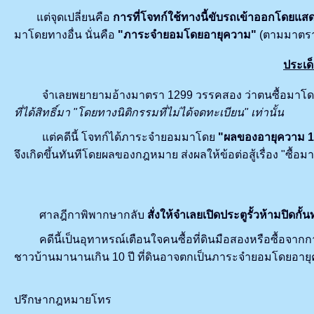
แต่จุดเปลี่ยนคือ
การที่โจทก์ใช้ทางนี้ขับรถเข้าออกโดยแสดงต
มาโดยทางอื่น นั่นคือ
"ภาระจำยอมโดยอายุความ"
(ตามมาตรา
ประเด็
จำเลยพยายามอ้างมาตรา 1299 วรรคสอง ว่าตนซื้อมาโดยสุจ
ที่ได้สิทธิ์มา "โดยทางนิติกรรมที่ไม่ได้จดทะเบียน" เท่านั้น
แต่คดีนี้ โจทก์ได้ภาระจำยอมมาโดย
"ผลของอายุความ 10
จึงเกิดขึ้นทันทีโดยผลของกฎหมาย ส่งผลให้ข้อต่อสู้เรื่อง "ซื
ศาลฎีกาพิพากษากลับ
สั่งให้จำเลยเปิดประตูรั้วห้ามปิ
คดีนี้เป็นอุทาหรณ์เตือนใจคนซื้อที่ดินมือสองหรือซื้อจากกา
ชาวบ้านมานานเกิน 10 ปี ที่ดินอาจตกเป็นภาระจำยอมโดยอายุความไปแล
ปรึกษากฎหมายโทร