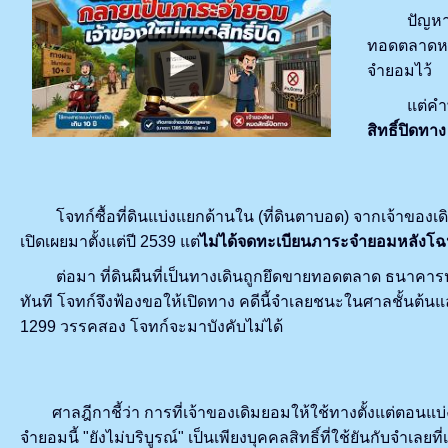
ปัญหาคลาสส
ทอดตลาดหรื
จำยอมไว้
แต่คำพิพา
สิทธิ์ปิดท
โจทก์ซื้อที่ดินแบ่งแยกด้านใน (ที่ดินตาบอด) จากเจ้าของเดิม
เปิดเผยมาตั้งแต่ปี 2539 แต่
ไม่ได้จดทะเบียนภาระจำยอมหลังโ
ต่อมา ที่ดินผืนที่เป็นทางเดินถูกยึดขายทอดตลาด ธนาคารประม
ทันที โจทก์จึงฟ้องขอให้เปิดทาง คดีนี้จำเลยชนะในศาลชั้นต้
1299 วรรคสอง โจทก์จะมาบังคับไม่ได้
ศาลฎีกาชี้ว่า การที่เจ้าของเดิมยอมให้ใช้ทางตั้งแต่ตอนแบ่งแ
จำยอมนี้ "ยังไม่บริบูรณ์" เป็นเพียงบุคคลสิทธิ์ที่ใช้ยันกับจำเลยท