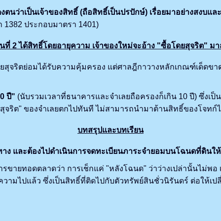
นว่าเป็นเจ้าของสิทธิ์ (ถือสิทธิ์เป็นปรปักษ์) เรื่อยมาอย่างสงบแล
 1382 ประกอบมาตรา 1401)
นที่ 2 ได้สิทธิ์โดยอายุความ เจ้าของใหม่จะอ้าง "ซื้อโดยสุจริต" มาสู
ริตย่อมได้รับความคุ้มครอง แต่ศาลฎีกาวางหลักเกณฑ์เด็ดขา
 ปี"
(นับรวมเวลาที่ธนาคารและจำเลยถือครองก็เกิน 10 ปี) ซึ่งเป็
้อมาสุจริต" ของจำเลยตกไปทันที ไม่สามารถนำมาต้านสิทธิ์ของโจทก์ไ
บทสรุปและบทเรียน
ดกั้นทาง และต้องไปดำเนินการจดทะเบียนภาระจำยอมบนโฉนดที่ดินให้โ
รขายทอดตลาดว่า การเช็กแค่ "หลังโฉนด" ว่าว่างเปล่านั้นไม่พอ เ
้ว ซึ่งเป็นสิทธิ์ที่ติดไปกับตัวทรัพย์สินชั่วนิรันดร์ ต่อให้เปลี่ย