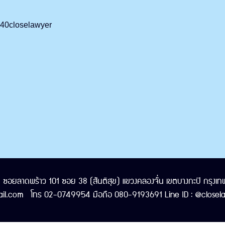
/%40closelawyer
/1 ซอยลาดพร้าว 101 ซอย 38 (สันติสุข) แขวงคลองจั่น เขตบางกะปิ กรุ
il.com โทร 02-0749954 มือถือ 080-9193691 Line ID : @closelaw