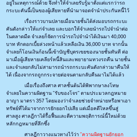
อยู่ในเหตุการณ์ด้วย จึงทำให้จำเลยรับรู้มาตั้งแต่แรกว่ารถ
กระบะคันนี้เป็นของผู้เสียหายที่นำมาจอดจำนำประกันหนี้ไว้
เรื่องราวบานปลายเมื่อนายชั้นได้ส่งมอบรถกระบะ
คันดังกล่าวให้แก่จำเลย และบอกให้จำเลยนำรถไปจำนำต่อ
ในตลาดมืด จำเลยก็จัดการนำรถไปจำนำได้เงินมา 40,000
บาท หักดอกเบี้ยล่วงหน้าแล้วเหลือเงิน 36,000 บาท จากนั้น
จำเลยก็โอนเงินก้อนนี้เข้าบัญชีบุตรเขยของนายชั้นทันที ต่อ
มาเมื่อผู้เสียหายเคลียร์หนี้สินและพยายามทวงรถคืน นายชั้น
และจำเลยกลับไม่สามารถนำรถกระบะคันดังกล่าวมาคืนให้
ได้ เนื่องจากรถถูกกระจายต่อจนตามกลับคืนมาไม่ได้แล้ว
เมื่อเรื่องถึงศาล ศาลชั้นต้นได้พิพากษาลงโทษ
จำเลยในความผิดฐาน "รับของโจร" ตามประมวลกฎหมาย
อาญา มาตรา 357 โดยมองว่าจำเลยช่วยจำหน่ายหรือพาเอา
ทรัพย์ที่ได้มาจากการยักยอกไปเสีย แต่เมื่อคดีไหลขึ้นสู่
ศาลสูง ศาลฎีกาได้รื้อฟื้นและตีความพฤติการณ์นี้ใหม่ด้วย
หลักกฎหมายที่ลึกซึ้ง
ศาลฎีกาวางแนวทางไว้ว่า
"ความผิดฐานยักยอก