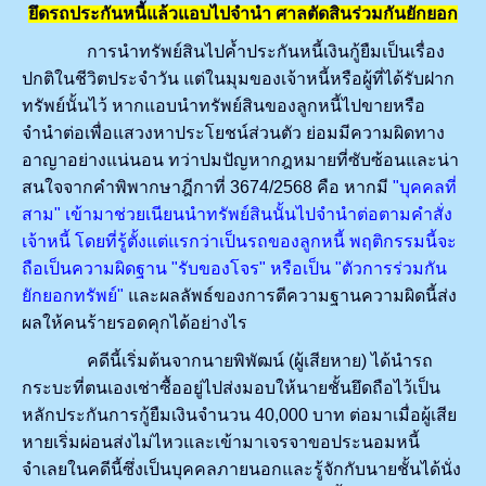
ยึดรถประกันหนี้แล้วแอบไปจำนำ ศาลตัดสินร่วมกันยักยอก
การนำทรัพย์สินไปค้ำประกันหนี้เงินกู้ยืมเป็นเรื่อง
ปกติในชีวิตประจำวัน แต่ในมุมของเจ้าหนี้หรือผู้ที่ได้รับฝาก
ทรัพย์นั้นไว้ หากแอบนำทรัพย์สินของลูกหนี้ไปขายหรือ
จำนำต่อเพื่อแสวงหาประโยชน์ส่วนตัว ย่อมมีความผิดทาง
อาญาอย่างแน่นอน ทว่าปมปัญหากฎหมายที่ซับซ้อนและน่า
สนใจจากคำพิพากษาฎีกาที่ 3674/2568 คือ หากมี
"บุคคลที่
สาม" เข้ามาช่วยเนียนนำทรัพย์สินนั้นไปจำนำต่อตามคำสั่ง
เจ้าหนี้ โดยที่รู้ตั้งแต่แรกว่าเป็นรถของลูกหนี้ พฤติกรรมนี้จะ
ถือเป็นความผิดฐาน "รับของโจร" หรือเป็น "ตัวการร่วมกัน
ยักยอกทรัพย์"
และผลลัพธ์ของการตีความฐานความผิดนี้ส่ง
ผลให้คนร้ายรอดคุกได้อย่างไร
คดีนี้เริ่มต้นจากนายพิพัฒน์ (ผู้เสียหาย) ได้นำรถ
กระบะที่ตนเองเช่าซื้ออยู่ไปส่งมอบให้นายชั้นยึดถือไว้เป็น
หลักประกันการกู้ยืมเงินจำนวน 40,000 บาท ต่อมาเมื่อผู้เสีย
หายเริ่มผ่อนส่งไม่ไหวและเข้ามาเจรจาขอประนอมหนี้
จำเลยในคดีนี้ซึ่งเป็นบุคคลภายนอกและรู้จักกับนายชั้นได้นั่ง