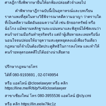
ศาลฎีกาจึงพิพากษายืนให้ยกฟ้องปล่อยตัวจำเลยไป
คำพิพากษาฎีกาฉบับนี้เป็นอุทาหรณ์และบทเรียน
ราคาแพงที่สุดในทางวิธีพิจารณาคดีความอาญา ว่าตราบใด
ที่เป็นคดีความผิดอันยอมความได้ เช่น ยักยอกทรัพย์ หรือ
ฉ้อโกง แม้พยานหลักฐานจะแน่นหนาและพิสูจน์ได้ชัดเจนว่า
คนร้ายร่วมมือกันทำทุจริตจริง แต่ถ้าผู้เสียหายละเลยหรือนิ่ง
นอนใจจนปล่อยให้อายุความสะดุดหยุดลงแม้เพียงวันเดียว
กฎหมายก็จำเป็นต้องปิดประตูสิทธิในการลงโทษ และทำให้
คนร้ายหลุดรอดคดีไปได้อย่างน่าเสียดาย
ปรึกษากฎหมายโทร
ได้ที่ 080-9193691
,
02-0749954
หรือ แอดไลน์
@closelawyer
หรือ คลิก
https://line.me/R/ti/p/
%40
closelawyer
สาขาเชียงใหม่ โทร 080-3955536 แอดไลน์
@cly.cmi
หรือ คลิก
https://lin.ee/w
7
Ikc
1
z