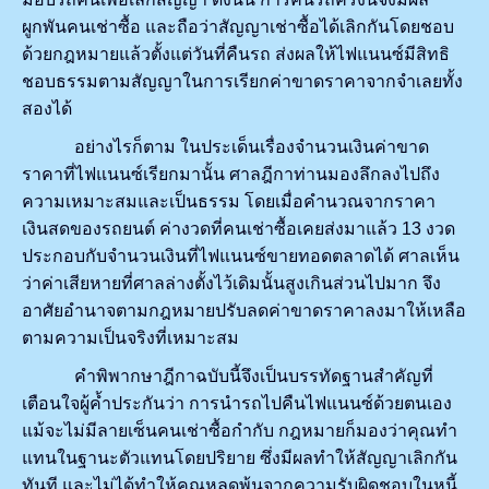
ผูกพันคนเช่าซื้อ และถือว่าสัญญาเช่าซื้อได้เลิกกันโดยชอบ
ด้วยกฎหมายแล้วตั้งแต่วันที่คืนรถ ส่งผลให้ไฟแนนซ์มีสิทธิ
ชอบธรรมตามสัญญาในการเรียกค่าขาดราคาจากจำเลยทั้ง
สองได้
อย่างไรก็ตาม ในประเด็นเรื่องจำนวนเงินค่าขาด
ราคาที่ไฟแนนซ์เรียกมานั้น ศาลฎีกาท่านมองลึกลงไปถึง
ความเหมาะสมและเป็นธรรม โดยเมื่อคำนวณจากราคา
เงินสดของรถยนต์ ค่างวดที่คนเช่าซื้อเคยส่งมาแล้ว 13 งวด
ประกอบกับจำนวนเงินที่ไฟแนนซ์ขายทอดตลาดได้ ศาลเห็น
ว่าค่าเสียหายที่ศาลล่างตั้งไว้เดิมนั้นสูงเกินส่วนไปมาก จึง
อาศัยอำนาจตามกฎหมายปรับลดค่าขาดราคาลงมาให้เหลือ
ตามความเป็นจริงที่เหมาะสม
คำพิพากษาฎีกาฉบับนี้จึงเป็นบรรทัดฐานสำคัญที่
เตือนใจผู้ค้ำประกันว่า การนำรถไปคืนไฟแนนซ์ด้วยตนเอง
แม้จะไม่มีลายเซ็นคนเช่าซื้อกำกับ กฎหมายก็มองว่าคุณทำ
แทนในฐานะตัวแทนโดยปริยาย ซึ่งมีผลทำให้สัญญาเลิกกัน
ทันที และไม่ได้ทำให้คุณหลุดพ้นจากความรับผิดชอบในหนี้