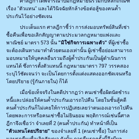
ศาลฎีกาได้พิจารณาปมกฎหมายนี้ร่วมกับหลักเกณฑ์
เรื่อง "ตัวแทน" และได้วินิจฉัยหักล้างข้อต่อสู้ของคนค้ำ
ประกันไว้อย่างชัดเจน
ประเด็นแรก ศาลฎีกาชี้ว่า การส่งมอบทรัพย์สินที่เช่า
ซื้อคืนเพื่อขอเลิกสัญญาตามประมวลกฎหมายแพ่งและ
พาณิชย์ มาตรา 573 นั้น
"มิใช่กิจการเฉพาะตัว"
ที่ผู้เช่าซื้อ
จะต้องเดินทางมาทำด้วยตนเองเท่านั้น ผู้เช่าซื้อย่อมสามารถ
มอบหมายให้บุคคลอื่นรวมถึงผู้ค้ำประกันเป็นผู้ดำเนินการ
แทนได้ ซึ่งการตั้งตัวแทนนี้ กฎหมายมาตรา 797 วรรคสอง
ระบุไว้ชัดเจนว่า จะเป็นโดยการตั้งแต่งแสดงออกชัดเจนหรือ
โดยปริยาย (รู้กันภายใน) ก็ได้
เมื่อข้อเท็จจริงในคดีปรากฏว่า คนเช่าซื้อผิดนัดชำระ
หนี้และปล่อยให้คนค้ำประกันเอารถไปคืน โดยในชั้นสู้คดี
คนค้ำประกันก็ไม่เคยให้การปฏิเสธเลยว่าตนเองเอารถไปคืน
โดยพละการหรือคนเช่าซื้อไม่ยินยอม พฤติการณ์เช่นนี้ศาล
ฎีกาจึงเชื่อว่า จำเลยที่ 2 (คนค้ำประกัน) ทำหน้าที่เป็น
"ตัวแทนโดยปริยาย"
ของจำเลยที่ 1 (คนเช่าซื้อ) ในการส่ง
มอบรถคืนเพื่อเลิกสัญญา ดังนั้น การคืนรถครั้งนี้จึงมีผล