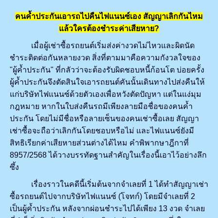
คนค้ำประกันเอารถไปคืนไฟแนนซ์เอง สัญญาเลิกกันไหม
แล้วใครต้องชำระค่าเสียหาย
?
เมื่อผู้เช่าซื้อรถยนต์เริ่มส่งค่างวดไม่ไหวและผิดนัด
ชำระติดต่อกันหลายงวด สิ่งที่ตามมาคือความกังวลใจของ
"ผู้ค้ำประกัน" ที่กลัวว่าจะต้องรับผิดชอบหนี้ก้อนโต บ่อยครั้ง
ผู้ค้ำประกันจึงตัดสินใจเอารถยนต์คันนั้นเดินทางไปส่งคืนให้
แก่บริษัทไฟแนนซ์ด้วยตัวเองเพื่อหวังตัดปัญหา แต่ในแง่มุม
กฎหมาย หากในใบส่งคืนรถมีเพียงลายมือชื่อของคนค้ำ
ประกัน โดยไม่มีชื่อหรือลายเซ็นของคนเช่าซื้อเลย สัญญา
เช่าซื้อจะถือว่าเลิกกันโดยชอบหรือไม่ และไฟแนนซ์ยังมี
สิทธิเรียกค่าเสียหายส่วนต่างได้ไหม คำพิพากษาฎีกาที่
8957/2568 ได้วางบรรทัดฐานสำคัญในเรื่องนี้เอาไว้อย่างลึก
ซึ้ง
เรื่องราวในคดีนี้เริ่มต้นจากจำเลยที่ 1 ได้ทำสัญญาเช่า
ซื้อรถยนต์ไปจากบริษัทไฟแนนซ์ (โจทก์) โดยมีจำเลยที่ 2
เป็นผู้ค้ำประกัน หลังจากผ่อนชำระไปได้เพียง 13 งวด จำเลย