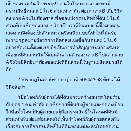
เจ้าของร่วมกัน โดยระบุชัดเจนในโฉนดว่าแต่ละคนมี
กรรมสิทธิ์คนละ 1 ใน 6 ส่วนเท่าๆ กัน ต่อมานาง B เสียชีวิต
ลง นาย A จะไปฟ้องศาลเพื่อขอแบ่งกรรมสิทธิ์ที่ดิน 1 ใน 6
ส่วนที่เป็นชื่อของนาง B โดยอ้างว่าที่ดินแปลงนี้ซื้อมาตอน
แต่งงานจึงต้องเป็นสินสมรสครึ่งหนึ่ง แบบนี้ทำไม่ได้ครับ
เพราะกฎหมายถือว่าการที่ตกลงแบ่งชื่อกันคนละ 1 ใน 6
อย่างชัดเจนตั้งแต่แรก ถือเป็นการทำสัญญาระหว่างสมรส
เพื่อยกที่ดินส่วนนั้นให้เป็นสินส่วนตัวของนาง B ไปแล้ว นาย
A จึงไม่มีสิทธิมาฟ้องขอแบ่งที่ดินส่วนนี้ในฐานะสินสมรสได้
อีก
ดังปรากฏในคำพิพากษาฎีกาที่ 5054/2568 ที่ศาลได้
วินิจฉัยว่า
“เมื่อโจทก์กับผู้ตายได้ที่ดินมาระหว่างสมรส โดยร่วม
กับบุตร 4 คน ทำสัญญาซื้อขายที่ดินกับผู้ขายและจดทะเบียน
ใส่ชื่อทั้งโจทก์กับผู้ตายเป็นผู้ถือกรรมสิทธิ์ในโฉนดที่ดินมี
ส่วนเท่ากัน ย่อมส่อแสดงให้เห็นว่าโจทก์กับผู้ตายตกลงกัน
เกี่ยวกับการถือกรรมสิทธิ์ในที่ดินของแต่ละคนโดยชัดเจน