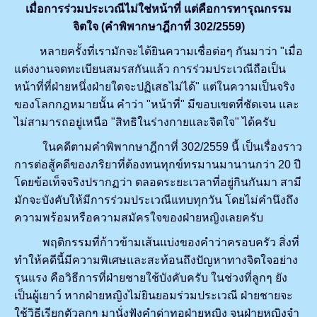
เมื่อการร่วมประเวณีไม่ใช่หน้าที่ แต่คือการทารุณกรรม
จิตใจ (คำพิพากษาฎีกาที่
302/2559)
หลายครั้งที่เรามักจะได้ยินความเชื่อต่อๆ กันมาว่า "เมื่อ
แต่งงานจดทะเบียนสมรสกันแล้ว การร่วมประเวณีถือเป็น
หน้าที่ที่ฝ่ายหนึ่งฝ่ายใดจะปฏิเสธไม่ได้" แต่ในความเป็นจริง
ของโลกกฎหมายนั้น คำว่า "หน้าที่" มีขอบเขตที่ชัดเจน และ
ไม่สามารถอยู่เหนือ "สิทธิในร่างกายและจิตใจ" ได้ครับ
ในคดีตามคำพิพากษาฎีกาที่ 302/2559 นี้ เป็นเรื่องราว
การต่อสู้คดีของภริยาที่ต้องทนทุกข์ทรมานมานานกว่า 20 ปี
โดยข้อเท็จจริงปรากฏว่า ตลอดระยะเวลาที่อยู่กินกันมา สามี
มักจะบังคับให้มีการร่วมประเวณีแทบทุกวัน โดยไม่คำนึงถึง
ความพร้อมหรือความสมัครใจของฝ่ายหญิงเลยครับ
พฤติกรรมที่ก้าวข้ามเส้นแบ่งของคำว่าครอบครัว สิ่งที่
ทำให้คดีนี้มีความพิเศษและสะท้อนถึงปัญหาทางจิตใจอย่าง
รุนแรง คือวิธีการที่ฝ่ายชายใช้บังคับครับ ในช่วงที่ลูกๆ ยัง
เป็นผู้เยาว์ หากฝ่ายหญิงไม่ยินยอมร่วมประเวณี ฝ่ายชายจะ
ใช้วิธีเรียกตัวลูกๆ มานั่งฟังคำด่าทอฝ่ายหญิง จนฝ่ายหญิงจำ