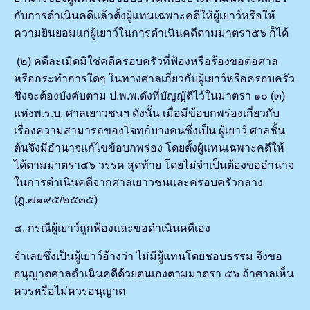
กับการดำเนินคดีแล้วตั้งผู้แทนเฉพาะคดีให้ผู้เยาว์หรือให้
ความยินยอมแก่ผู้เยาว์ในการดำเนินคดีตามมาตรา๕๖ ก็ได้
(๒) คดีละเมิดมิใช่คดีครอบครัวที่ฟ้องหรือร้องขอต่อศาล
หรือกระทำการใดๆ ในทางศาลเกี่ยวกับผู้เยาว์หรือครอบครัว
ซึ่งจะต้องบังคับตาม ป.พ.พ.ดังที่บัญญัติไว้ในมาตรา ๑๐ (๓)
แห่งพ.ร.บ. ศาลเยาวชนฯ ดังนั้น เมื่อมีข้อบกพร่องเกี่ยวกับ
เรื่องความสามารถของโจทก์บางคนซึ่งเป็น ผู้เยาว์ ศาลชั้น
ต้นจึงมีอำนาจแก้ไขข้อบกพร่อง โดยตั้งผู้แทนเฉพาะคดีให้
ได้ตามมาตรา๕๖ วรรค สุดท้าย โดยไม่จำเป็นต้องขออำนาจ
ในการดำเนินคดีจากศาลเยาวชนและครอบครัวกลาง
(ฎ.๗๑๙๕/๒๕๓๕)
๔. กรณีผู้เยาว์ถูกฟ้องและขอดำเนินคดีเอง
จำเลยซึ่งเป็นผู้เยาว์อ้างว่า ไม่มีผู้แทนโดยชอบธรรม จึงขอ
อนุญาตศาลดำเนินคดีด้วยตนเองตามมาตรา ๕๖ ถ้าศาลเห็น
ควรหรือไม่ควรอนุญาต