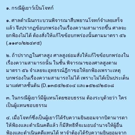
๑. กรณีผู้เยาว์เป็นโจทก์
๑. ศาลดำเนินกระบวนพิจารณาสืบพยานโจทก์จำเลยเสร็จ
แล้ว จึงปรากฏข้อบกพร่องในเรื่องความสามารถขึ้น ศาลจะ
ยกฟ้องไม่ได้ ต้องสั่งให้แก้ไขข้อบกพร่องนั้นตามมาตรา ๕๖
(.๑๑๙๐/๒๒๔๙๕)
๒. ถ้าปรากฏในศาลสูง ศาลสูงย่อมสั่งให้แก้ไขข้อบกพร่องใน
เรื่องความสามารถนั้น ในชั้น พิจารณาของศาลสูงตาม
มาตรา ๕๖ จำเลยจะอุทธรณ์ฎีกาขอให้ยกฟ้องเพราะเหตุ
บกพร่องในเรื่องความสามารถไม่ได้ เพราะไม่ได้เป็นประเด็น
มาแต่ศาลชั้นต้น (D.๑๓๕๕/๒๕๐๔ และ๑๕๒๔/๒๕๐๘
๓. ในกรณีผู้เยาว์มีผู้แทนโดยชอบธรรม ต้องระบุด้วยว่า ใคร
เป็นผู้แทนชอบธรรม
๔. เมื่อโจทก์ซึ่งเป็นผู้เยาว์ได้รับความยินยอมจากบิดามารดา
ให้ฟ้องและดำเนินคดีแล้ว ก็มีสิทธิที่จะมอบอำนาจให้ผู้อื่น
ฟ้องและดำเนินคดีแทนได้ หาจำต้องได้รับความยินยอมจาก