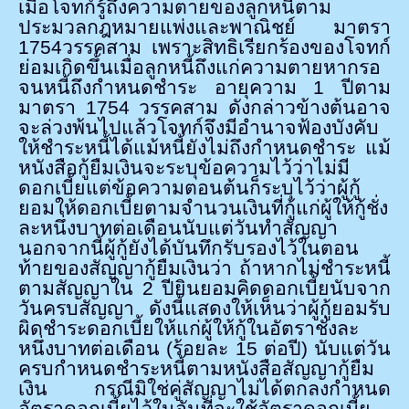
เมื่อโจทก์รู้ถึงความตายของลูกหนี้ตาม
ประมวลกฎหมายแพ่งและพาณิชย์ มาตรา
1754
วรรคสาม เพราะสิทธิเรียกร้องของโจทก์
ย่อมเกิดขึ้นเมื่อลูกหนี้ถึงแก่ความตายหากรอ
จนหนี้ถึงกำหนดชำระ อายุความ
1
ปีตาม
มาตรา
1754
วรรคสาม ดังกล่าวข้างต้นอาจ
จะล่วงพ้นไปแล้วโจทก์จึงมีอำนาจฟ้องบังคับ
ให้ชำระหนี้ได้แม้หนี้ยังไม่ถึงกำหนดชำระ แม้
หนังสือกู้ยืมเงินจะระบุข้อความไว้ว่าไม่มี
ดอกเบี้ยแต่ข้อความตอนต้นก็ระบุไว้ว่าผู้กู้
ยอมให้ดอกเบี้ยตามจำนวนเงินที่กู้แก่ผู้ให้กู้ชั่ง
ละหนึ่งบาทต่อเดือนนับแต่วันทำสัญญา
นอกจากนี้ผู้กู้ยังได้บันทึกรับรองไว้ในตอน
ท้ายของสัญญากู้ยืมเงินว่า ถ้าหากไม่ชำระหนี้
ตามสัญญาใน
2
ปียินยอมคิดดอกเบี้ยนับจาก
วันครบสัญญา ดังนี้แสดงให้เห็นว่าผู้กู้ยอมรับ
ผิดชำระดอกเบี้ยให้แก่ผู้ให้กู้ในอัตราชั่งละ
หนึ่งบาทต่อเดือน (ร้อยละ
15
ต่อปี) นับแต่วัน
ครบกำหนดชำระหนี้ตามหนังสือสัญญากู้ยืม
เงิน กรณีมิใช่คู่สัญญาไม่ได้ตกลงกำหนด
อัตราดอกเบี้ยไว้ในอันที่จะใช้อัตราดอกเบี้ย