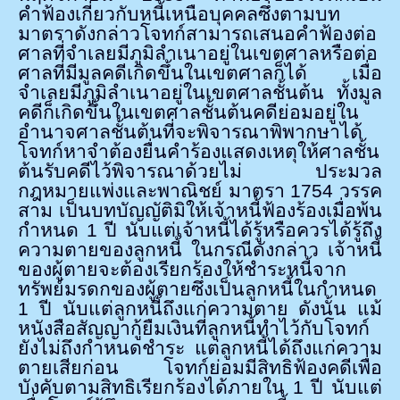
คำฟ้องเกี่ยวกับหนี้เหนือบุคคลซึ่งตามบท
มาตราดังกล่าวโจทก์สามารถเสนอคำฟ้องต่อ
ศาลที่จำเลยมีภูมิลำเนาอยู่ในเขตศาลหรือต่อ
ศาลที่มีมูลคดีเกิดขึ้นในเขตศาลก็ได้ เมื่อ
จำเลยมีภูมิลำเนาอยู่ในเขตศาลชั้นต้น ทั้งมูล
คดีก็เกิดขึ้นในเขตศาลชั้นต้นคดีย่อมอยู่ใน
อำนาจศาลชั้นต้นที่จะพิจารณาพิพากษาได้
โจทก์หาจำต้องยื่นคำร้องแสดงเหตุให้ศาลชั้น
ต้นรับคดีไว้พิจารณาด้วยไม่ ประมวล
กฎหมายแพ่งและพาณิชย์ มาตรา
1754
วรรค
สาม เป็นบทบัญญัติมิให้เจ้าหนี้ฟ้องร้องเมื่อพ้น
กำหนด
1
ปี นับแต่เจ้าหนี้ได้รู้หรือควรได้รู้ถึง
ความตายของลูกหนี้ ในกรณีดังกล่าว เจ้าหนี้
ของผู้ตายจะต้องเรียกร้องให้ชำระหนี้จาก
ทรัพย์มรดกของผู้ตายซึ่งเป็นลูกหนี้ในกำหนด
1
ปี นับแต่ลูกหนี้ถึงแก่ความตาย ดังนั้น แม้
หนังสือสัญญากู้ยืมเงินที่ลูกหนี้ทำไว้กับโจทก์
ยังไม่ถึงกำหนดชำระ แต่ลูกหนี้ได้ถึงแก่ความ
ตายเสียก่อน โจทก์ย่อมมีสิทธิฟ้องคดีเพื่อ
บังคับตามสิทธิเรียกร้องได้ภายใน
1
ปี นับแต่