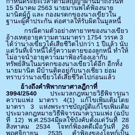
กำหนดระยะเวลาตามสัญญาผ่านมาถึงวันที่
15 มีนาคม 2563 นายมานพได้ฟ้องนาย
มานิตผู้กู้ และ กองมรดกของนางเขียวใน
ฐานะผู้ค้ำประกัน ต่อศาลให้รับผิดในมูลหนี้
กรณีตามตัวอย่างทายาทของนางเขียว
อ้างเหตุอายุความตามมาตรา 1754 วรรค 3
ได้ว่านางเขียวได้เสียชีวิตไปกว่า 1 ปีแล้ว นับ
แต่วันที่เจ้าหนี้ได้รู้ความตายของลูกหนี้ ทำให้
ไม่อาจนำอายุความมาฟ้องร้องเอากับ
ทรัพย์สินในมรดกของนางเขียวได้อีก อีกทั้ง
นายมานิต มีบ้านติดอยู่กับนางเชียว ย่อม
ทราบว่านางเขียวได้เสียชีวิตไปก่อนแล้ว
อ้างถึงคำพิพากษาศาลฎีกาที่
3994/2540
ประมวลกฎหมายวิธีพิจารณา
ความแพ่ง มาตรา
4(1)
แก้ไขเพิ่มเติมโดย
มาตรา
3
แห่งพระราชบัญญัติแก้ไขเพิ่มเติม
ประมวลกฎหมายวิธีพิจารณาความแพ่ง (ฉบับ
ที่
12)
พ.ศ.
2534
มีผลใช้บังคับตั้งแต่วันที่
28
สิงหาคม
2534
โจทก์ฟ้องคดีเมื่อวันที่
26
พฤศจิกายน
2535
คำฟ้องของโจทก์เป็น